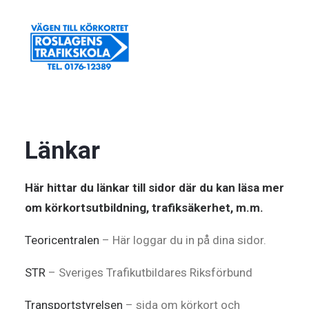
TEORICENTRALEN
Länkar
FACEBOOK
INSTAGRAM
Här hittar du länkar till sidor där du kan läsa mer
ÖVRIGA LÄNKAR
om körkortsutbildning, trafiksäkerhet, m.m.
STR
Teoricentralen
– Här loggar du in på dina sidor.
STR
– Sveriges Trafikutbildares Riksförbund
Transportstyrelsen
– sida om körkort och